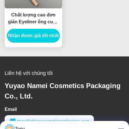
Chất lượng cao đơn
giản Eyeliner ống cuộn
lõi Eyeliner thùng bao bì
Nhận được giá tốt nhất
mỹ phẩm
Liên hệ với chúng tôi
Yuyao Namei Cosmetics Packaging
Co., Ltd.
Email
tony@chinacosmeticpackaging.com
Tony