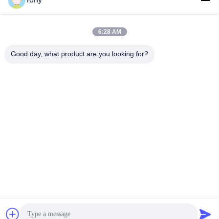
Thời gian làm việc
8:00-17:00
6:28 AM
Địa chỉ của tôi
Good day, what product are you looking for?
Địa chỉ
No.8 Xiadalu, Nijialu Village, Thị trấn Simen, Thành phố Yuyao,
Ningbo, Trung Quốc
Điện thoại
86--19012893906
Trung Quốc Chất lượng tốt Bao bì bút chì mắt Nhà cung cấp.
-2026 Yuyao Namei Cosmetics Packaging Co., Ltd. Tất cả các
quyền được bảo lưu.
Chính sách bảo mật
|
Sơ đồ trang web