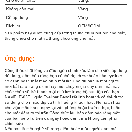
Chế độ ăn chay
Vâng.
Không cần mài
Vâng.
Dễ áp dụng
Vâng.
Dịch vụ
OEM&ODM
Sản phẩm này được cung cấp trong thùng chứa bút bút cho mắt,
thùng chứa cho mắt và thùng chứa ống cho mắt.
Ứng dụng:
Công thức chất lỏng và đầu ngón chính xác làm cho việc áp dụng
dễ dàng, đảm bảo rằng bạn có thể đạt được hoàn hảo eyeliner
có cánh hoặc mắt mèo nhìn mỗi lần.Cho dù bạn là một người
mới bắt đầu trang điểm hay một chuyên gia dày dạn, mắt này
chắc chắn sẽ trở thành một chủ lực trong bộ sưu tập của bạn.
NAMEI E-037 Liquid Eyeliner Pencil rất linh hoạt và có thể được
sử dụng cho nhiều dịp và tình huống khác nhau. Nó hoàn hảo
cho việc mặc hàng ngày tại văn phòng hoặc trường học, hoặc
cho một đêm ra thị trấn.Công thức lâu bền đảm bảo rằng mắt
của bạn sẽ ở lại trên cả ngày hoặc đêm, mà không cần phải
chỉnh sửa.
Nếu bạn là một nghệ sĩ trang điểm hoặc một người đam mê