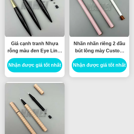
Giá cạnh tranh Nhựa
Nhãn nhãn riêng 2 đầu
rỗng màu đen Eye Liner
bút lông mày Custom
bút chì ống rỗng
Tube Brow Collection
Nhận được giá tốt nhất
Eyeliner Pen
Nhận được giá tốt nhất
Sculpt Pomade Brow
Pencil Container