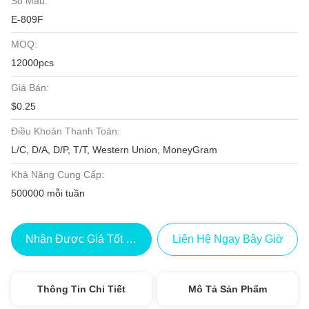
Số Mẫu:
E-809F
MOQ:
12000pcs
Giá Bán:
$0.25
Điều Khoản Thanh Toán:
L/C, D/A, D/P, T/T, Western Union, MoneyGram
Khả Năng Cung Cấp:
500000 mỗi tuần
Nhận Được Giá Tốt Nhất
Liên Hệ Ngay Bây Giờ
Thông Tin Chi Tiết
Mô Tả Sản Phẩm