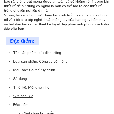
bảo rằng ống bút móng được an toàn và sẽ không rò rỉ, trong khi
thiết kế dễ sử dụng có nghĩa là bạn có thể tạo ra các thiết kế
trông chuyên nghiệp ở nhà.
Vì vậy, tại sao chờ đợi? Thêm bút đinh trống sáng tạo của chúng
tôi vào bộ sưu tập nghệ thuật móng tay của bạn ngay hôm nay
và bắt đầu tạo ra các thiết kế tuyệt đẹp phản ánh phong cách độc
đáo của bạn.
Đặc điểm:
Tên sản phẩm: bút đinh trống
Loại sản phẩm: Công cụ vẽ móng
Màu sắc: Có thể tùy chỉnh
Sử dụng:
Thiết kế: Mỏng và nhẹ
Sức bền: Có
Đặc điểm:
Chất chứa bút xoắn