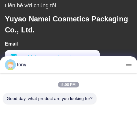
Liên hệ với chúng tôi
Yuyao Namei Cosmetics Packaging
Co., Ltd.
Email
tony@chinacosmeticpackaging.com
Tony
Thời gian làm việc
8:00-17:00
5:08 PM
Địa chỉ của tôi
Good day, what product are you looking for?
Địa chỉ
No.8 Xiadalu, Nijialu Village, Thị trấn Simen, Thành phố Yuyao,
Ningbo, Trung Quốc
Điện thoại