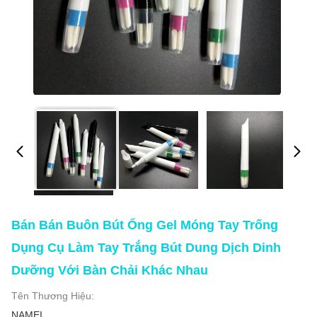
Bán Bán Buôn Bút Ống Gel Móng Tay Trống
Dụng Cụ Làm Tay Trắng Bút Dung Dịch Dinh
Dưỡng Với Bàn Chải Khác Nhau
Tên Thương Hiệu:
NAMEI