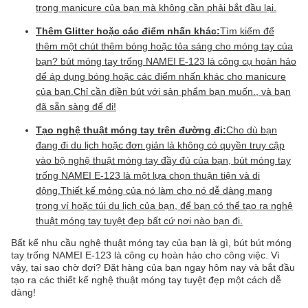
trong manicure của bạn mà không cần phải bắt đầu lại.
Thêm Glitter hoặc các điểm nhấn khác:
Tìm kiếm để
thêm một chút thêm bóng hoặc tỏa sáng cho móng tay của
bạn? bút móng tay trống NAMEI E-123 là công cụ hoàn hảo
để áp dụng bóng hoặc các điểm nhấn khác cho manicure
của bạn.Chỉ cần điền bút với sản phẩm bạn muốn., và bạn
đã sẵn sàng để đi!
Tạo nghệ thuật móng tay trên đường đi:
Cho dù bạn
đang đi du lịch hoặc đơn giản là không có quyền truy cập
vào bộ nghệ thuật móng tay đầy đủ của bạn, bút móng tay
trống NAMEI E-123 là một lựa chọn thuận tiện và di
động.Thiết kế mỏng của nó làm cho nó dễ dàng mang
trong ví hoặc túi du lịch của bạn, để bạn có thể tạo ra nghệ
thuật móng tay tuyệt đẹp bất cứ nơi nào bạn đi.
Bất kể nhu cầu nghệ thuật móng tay của bạn là gì, bút bút móng
tay trống NAMEI E-123 là công cụ hoàn hảo cho công việc. Vì
vậy, tại sao chờ đợi? Đặt hàng của bạn ngay hôm nay và bắt đầu
tạo ra các thiết kế nghệ thuật móng tay tuyệt đẹp một cách dễ
dàng!