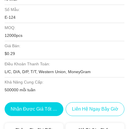
Số Mẫu:
E-124
MOQ:
12000pcs
Giá Bán:
$0.29
Điều Khoản Thanh Toán:
L/C, D/A, D/P, T/T, Western Union, MoneyGram
Khả Năng Cung Cấp:
500000 mỗi tuần
Nhận Được Giá Tốt Nhất
Liên Hệ Ngay Bây Giờ