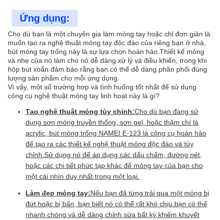
Ứng dụng:
Cho dù bạn là một chuyên gia làm móng tay hoặc chỉ đơn giản là
muốn tạo ra nghệ thuật móng tay độc đáo của riêng bạn ở nhà,
bút móng tay trống này là sự lựa chọn hoàn hảo.Thiết kế mỏng
và nhẹ của nó làm cho nó dễ dàng xử lý và điều khiển, trong khi
hộp bút xoắn đảm bảo rằng bạn có thể dễ dàng phân phối đúng
lượng sản phẩm cho mỗi ứng dụng.
Vì vậy, một số trường hợp và tình huống tốt nhất để sử dụng
công cụ nghệ thuật móng tay linh hoạt này là gì?
Tạo nghệ thuật móng tùy chỉnh:
Cho dù bạn đang sử
dụng sơn móng truyền thống, sơn gel, hoặc thậm chí là
acrylic, bút móng trống NAMEI E-123 là công cụ hoàn hảo
để tạo ra các thiết kế nghệ thuật móng độc đáo và tùy
chỉnh.Sử dụng nó để áp dụng các dấu chấm, đường nét,
hoặc các chi tiết phức tạp khác để móng tay của bạn cho
một cái nhìn duy nhất trong một loại.
Làm đẹp móng tay:
Nếu bạn đã từng trải qua một móng bị
đứt hoặc bị bẩn, bạn biết nó có thể rất khó chịu.bạn có thể
nhanh chóng và dễ dàng chỉnh sửa bất kỳ khiếm khuyết