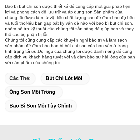
Bao bì bút chì son được thiết kế để cung cấp một giải pháp tiện
lợi và phong cách để lưu trữ và áp dụng son.Sản phẩm của
chúng tôi được làm từ vật liệu chất lượng cao để đảm bảo độ bền
và tuổi thọNếu bạn gặp bất kỳ vấn đề nào với bao bì bút chì son,
nhóm hỗ trợ kỹ thuật của chúng tôi sẵn sàng để giúp bạn.và thay
thế các bộ phận bị lỗi.
Chúng tôi cũng cung cấp các khuyến nghị bảo trì và làm sạch
sản phẩm để đảm bảo bao bì bút chì son của bạn vẫn ở trong
tình trạng tối ưu.Đội ngũ của chúng tôi được dành riêng để cung
cấp dịch vụ khách hàng tuyệt vời và đảm bảo sự hài lòng của bạn
với sản phẩm của chúng tôi.
Các Thẻ:
Bút Chì Lót Môi
Ống Son Môi Trống
Bao Bì Son Môi Tùy Chỉnh