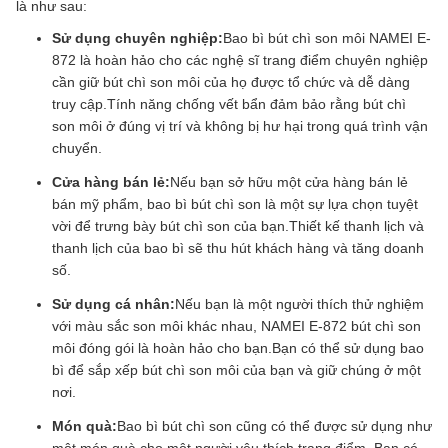
là như sau:
Sử dụng chuyên nghiệp:
Bao bì bút chì son môi NAMEI E-
872 là hoàn hảo cho các nghệ sĩ trang điểm chuyên nghiệp
cần giữ bút chì son môi của họ được tổ chức và dễ dàng
truy cập.Tính năng chống vết bẩn đảm bảo rằng bút chì
son môi ở đúng vị trí và không bị hư hại trong quá trình vận
chuyển.
Cửa hàng bán lẻ:
Nếu bạn sở hữu một cửa hàng bán lẻ
bán mỹ phẩm, bao bì bút chì son là một sự lựa chọn tuyệt
vời để trưng bày bút chì son của bạn.Thiết kế thanh lịch và
thanh lịch của bao bì sẽ thu hút khách hàng và tăng doanh
số.
Sử dụng cá nhân:
Nếu bạn là một người thích thử nghiệm
với màu sắc son môi khác nhau, NAMEI E-872 bút chì son
môi đóng gói là hoàn hảo cho bạn.Bạn có thể sử dụng bao
bì để sắp xếp bút chì son môi của bạn và giữ chúng ở một
nơi.
Món quà:
Bao bì bút chì son cũng có thể được sử dụng như