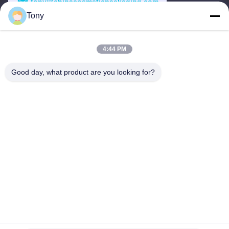
tony@chinacosmeticpackaging.com
Tony
Thời gian làm việc
8:00-17:00
4:44 PM
Địa chỉ của tôi
Good day, what product are you looking for?
Địa chỉ
No.8 Xiadalu, Nijialu Village, Thị trấn Simen, Thành phố Yuyao,
Ningbo, Trung Quốc
Điện thoại
86--19012893906
Trung Quốc Chất lượng tốt Bao bì bút chì mắt Nhà cung cấp.
-2026 Yuyao Namei Cosmetics Packaging Co., Ltd. Tất cả các
quyền được bảo lưu.