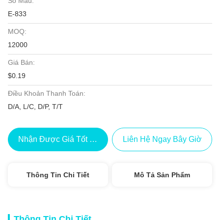
Số Mẫu:
E-833
MOQ:
12000
Giá Bán:
$0.19
Điều Khoản Thanh Toán:
D/A, L/C, D/P, T/T
Nhận Được Giá Tốt Nhất
Liên Hệ Ngay Bây Giờ
Thông Tin Chi Tiết
Mô Tả Sản Phẩm
Thông Tin Chi Tiết