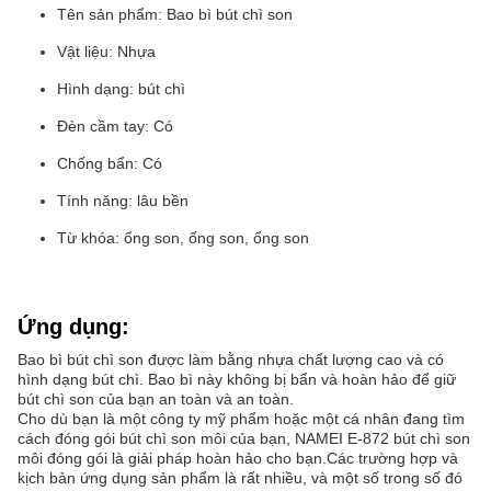
Tên sản phẩm: Bao bì bút chì son
Vật liệu: Nhựa
Hình dạng: bút chì
Đèn cầm tay: Có
Chống bẩn: Có
Tính năng: lâu bền
Từ khóa: ống son, ống son, ống son
Ứng dụng:
Bao bì bút chì son được làm bằng nhựa chất lượng cao và có
hình dạng bút chì. Bao bì này không bị bẩn và hoàn hảo để giữ
bút chì son của bạn an toàn và an toàn.
Cho dù bạn là một công ty mỹ phẩm hoặc một cá nhân đang tìm
cách đóng gói bút chì son môi của bạn, NAMEI E-872 bút chì son
môi đóng gói là giải pháp hoàn hảo cho bạn.Các trường hợp và
kịch bản ứng dụng sản phẩm là rất nhiều, và một số trong số đó