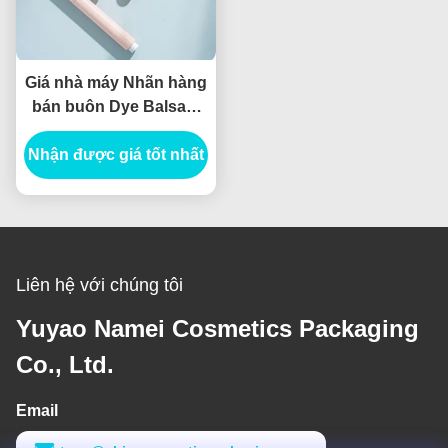
Giá nhà máy Nhãn hàng
bán buôn Dye Balsam
môi Bao bì Hộp son môi
Nhận được giá tốt nhất
ống trống trang điểm
Slim vòng hộp son môi
Liên hệ với chúng tôi
Yuyao Namei Cosmetics Packaging
Co., Ltd.
Email