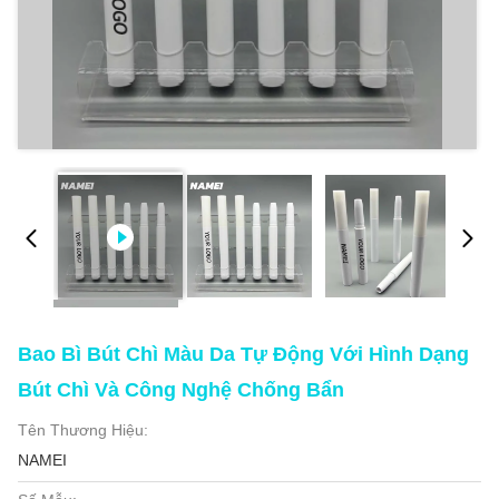
Bao Bì Bút Chì Màu Da Tự Động Với Hình Dạng
Bút Chì Và Công Nghệ Chống Bẩn
Tên Thương Hiệu:
NAMEI