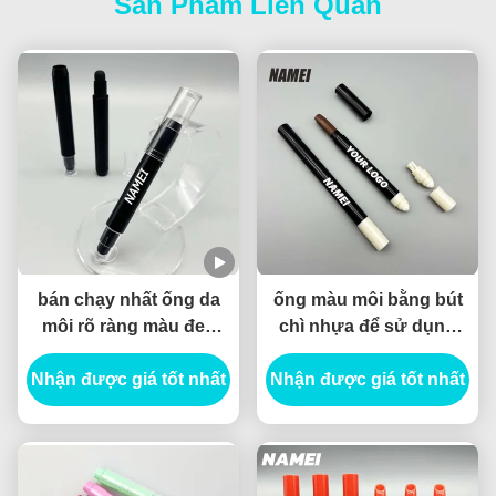
Sản Phẩm Liên Quan
bán chạy nhất ống da
ống màu môi bằng bút
môi rõ ràng màu đen
chì nhựa để sử dụng
hộp đóng gói da môi
lâu dài
Nhận được giá tốt nhất
màu với bàn chải
Nhận được giá tốt nhất