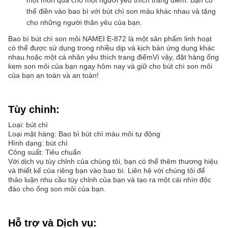
một món quà cho một người yêu thích trang điểm. Bạn có
thể điền vào bao bì với bút chì son màu khác nhau và tặng
cho những người thân yêu của bạn.
Bao bì bút chì son môi NAMEI E-872 là một sản phẩm linh hoạt
có thể được sử dụng trong nhiều dịp và kịch bản ứng dụng khác
nhau.hoặc một cá nhân yêu thích trang điểmVì vậy, đặt hàng ống
kem son môi của bạn ngay hôm nay và giữ cho bút chì son môi
của bạn an toàn và an toàn!
Tùy chỉnh:
Loại: bút chì
Loại mặt hàng: Bao bì bút chì màu môi tự động
Hình dạng: bút chì
Công suất: Tiêu chuẩn
Với dịch vụ tùy chỉnh của chúng tôi, bạn có thể thêm thương hiệu
và thiết kế của riêng bạn vào bao bì. Liên hệ với chúng tôi để
thảo luận nhu cầu tùy chỉnh của bạn và tạo ra một cái nhìn độc
đáo cho ống son môi của bạn.
Hỗ trợ và Dịch vụ: