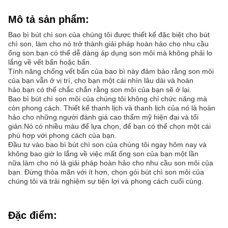
Mô tả sản phẩm:
Bao bì bút chì son của chúng tôi được thiết kế đặc biệt cho bút
chì son, làm cho nó trở thành giải pháp hoàn hảo cho nhu cầu
ống son.bạn có thể dễ dàng áp dụng son môi mà không phải lo
lắng về vết bẩn hoặc bẩn.
Tính năng chống vết bẩn của bao bì này đảm bảo rằng son môi
của bạn vẫn ở vị trí, cho bạn một cái nhìn lâu dài và hoàn
hảo.bạn có thể chắc chắn rằng son môi của bạn sẽ ở lại.
Bao bì bút chì son môi của chúng tôi không chỉ chức năng mà
còn phong cách. Thiết kế thanh lịch và thanh lịch của nó là hoàn
hảo cho những người đánh giá cao thẩm mỹ hiện đại và tối
giản.Nó có nhiều màu để lựa chọn, để bạn có thể chọn một cái
phù hợp với phong cách của bạn.
Đầu tư vào bao bì bút chì son của chúng tôi ngay hôm nay và
không bao giờ lo lắng về việc mất ống son của bạn một lần
nữa.làm cho nó là giải pháp hoàn hảo cho nhu cầu son môi của
bạn. Đừng thỏa mãn với ít hơn, chọn gói bút chì son môi của
chúng tôi và trải nghiệm sự tiện lợi và phong cách cuối cùng.
Đặc điểm: