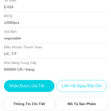
Số Mẫu:
E-018
MOQ:
12000pcs
Giá Bán:
negociable
Điều Khoản Thanh Toán:
L/C, T/T
Khả Năng Cung Cấp:
600000 CÁI / tháng
Nhận Được Giá Tốt Nhất
Liên Hệ Ngay Bây Giờ
Thông Tin Chi Tiết
Mô Tả Sản Phẩm