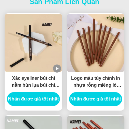
Sản Phẩm Liên Quan
Xác eyeliner bút chì
Logo màu tùy chỉnh in
nằm bùn lụa bút chì
nhựa rỗng miếng lót
chống nước bền tùy
ống gói thùng ống
Nhận được giá tốt nhất
chỉnh Gel bút chì
Nhận được giá tốt nhất
lipliner mỏng
eyeliner thùng chứa