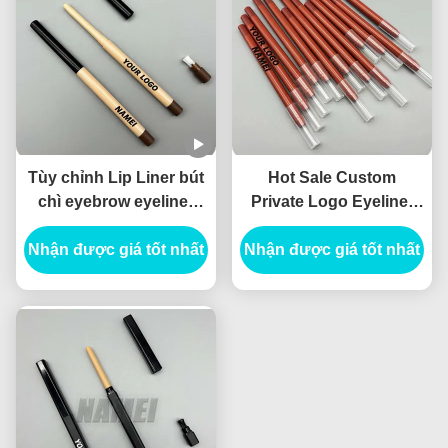
Tùy chỉnh Lip Liner bút
Hot Sale Custom
chì eyebrow eyeliner
Private Logo Eyeliner
ống với bàn chải lưỡi lề
Pencil Container Blister
Nhận được giá tốt nhất
bút chì thùng với
Nhận được giá tốt nhất
pencil Slim Empty Lip
chipper
Liner Tube Vật liệu có
thể thiết kế