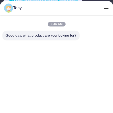
tony@chinacosmeticpackaging.com
Tony
Thời gian làm việc
8:00-17:00
9:46 AM
Địa chỉ của tôi
Good day, what product are you looking for?
Địa chỉ
No.8 Xiadalu, Nijialu Village, Thị trấn Simen, Thành phố Yuyao,
Ningbo, Trung Quốc
Điện thoại
86--19012893906
Trung Quốc Chất lượng tốt Bao bì bút chì mắt Nhà cung cấp.
-2026 Yuyao Namei Cosmetics Packaging Co., Ltd. Tất cả các
quyền được bảo lưu.