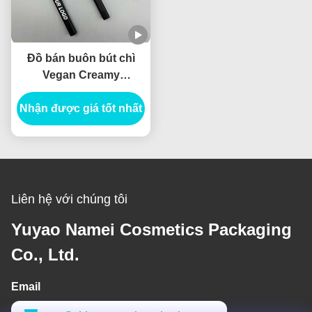
Đồ bán buôn bút chì
Vegan Creamy
Container Không thấm
Nhận được giá tốt nhất
nước Logo tùy chỉnh
Nhãn nhãn riêng
Liên hệ với chúng tôi
Yuyao Namei Cosmetics Packaging
Co., Ltd.
Email