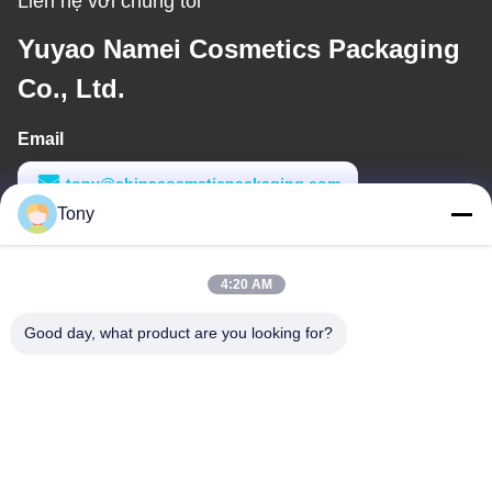
Liên hệ với chúng tôi
Yuyao Namei Cosmetics Packaging
Co., Ltd.
Email
tony@chinacosmeticpackaging.com
Tony
Thời gian làm việc
8:00-17:00
4:20 AM
Địa chỉ của tôi
Good day, what product are you looking for?
Địa chỉ
No.8 Xiadalu, Nijialu Village, Thị trấn Simen, Thành phố Yuyao,
Ningbo, Trung Quốc
Điện thoại
86--19012893906