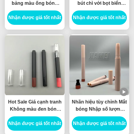
bảng màu ống bóng
bút chì với bọt biển
mắt thanh nhãn riêng
Oem Concealer
Nhận được giá tốt nhất
với chất lượng cao
Nhận được giá tốt nhất
Foundation Stick Tube
highlighter concealer
With Brush
bút chì
Hot Sale Giá cạnh tranh
Nhãn hiệu tùy chỉnh Mắt
Không màu đen bóng
bóng Nhập số lượng
mắt bút chì ống bóng
lớn Khối mỹ phẩm Mắt
mắt Stick lip liner thùng
Nhận được giá tốt nhất
bóng Bao bì Hairline bút
Nhận được giá tốt nhất
vật liệu Planable
2 trong 1 thiết kế