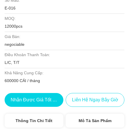
Số Mẫu:
E-016
MOQ:
12000pcs
Giá Bán:
negociable
Điều Khoản Thanh Toán:
L/C, T/T
Khả Năng Cung Cấp:
600000 CÁI / tháng
Nhận Được Giá Tốt Nhất
Liên Hệ Ngay Bây Giờ
Thông Tin Chi Tiết
Mô Tả Sản Phẩm