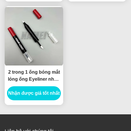
2 trong 1 ống bóng mắt
lỏng ống Eyeliner nhựa
rỗng với Wand Logo tùy
Nhận được giá tốt nhất
chỉnh Bao bì mỹ phẩm