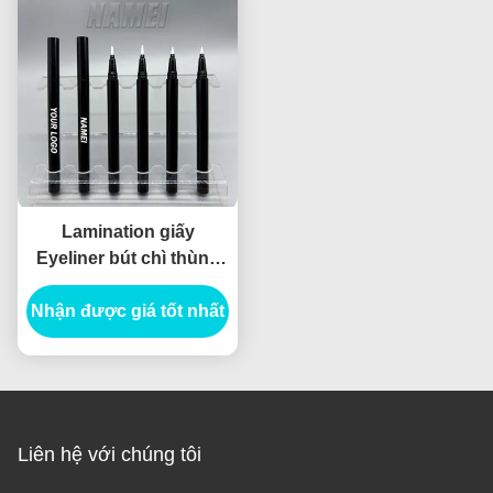
lắc hạt lỏng trang điểm
gói
Lamination giấy
Eyeliner bút chì thùng
bao bì ống ống Eyeliner
Nhận được giá tốt nhất
ống tiêm thổi
Liên hệ với chúng tôi