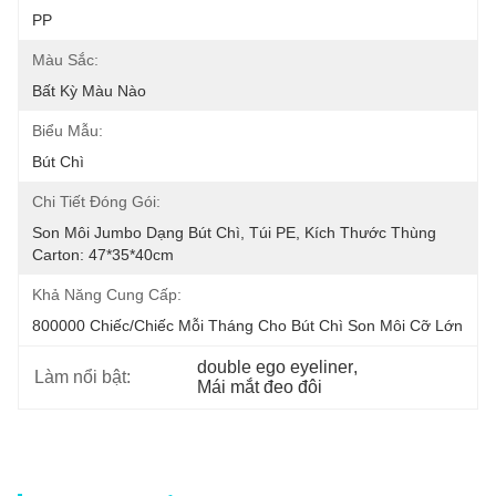
PP
Màu Sắc:
Bất Kỳ Màu Nào
Biểu Mẫu:
Bút Chì
Chi Tiết Đóng Gói:
Son Môi Jumbo Dạng Bút Chì, Túi PE, Kích Thước Thùng 
Carton: 47*35*40cm
Khả Năng Cung Cấp:
800000 Chiếc/Chiếc Mỗi Tháng Cho Bút Chì Son Môi Cỡ Lớn
double ego eyeliner
, 
Làm nổi bật:
Mái mắt đeo đôi