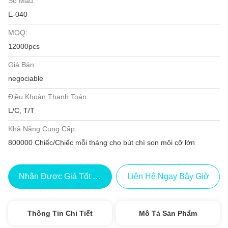
Số Mẫu:
E-040
MOQ:
12000pcs
Giá Bán:
negociable
Điều Khoản Thanh Toán:
L/C, T/T
Khả Năng Cung Cấp:
800000 Chiếc/Chiếc mỗi tháng cho bút chì son môi cỡ lớn
Nhận Được Giá Tốt Nhất
Liên Hệ Ngay Bây Giờ
Thông Tin Chi Tiết
Mô Tả Sản Phẩm