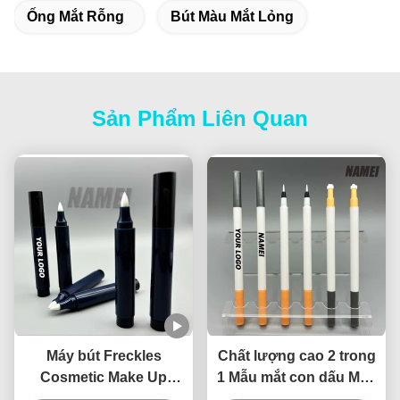
Ống Mắt Rỗng
Bút Màu Mắt Lỏng
Sản Phẩm Liên Quan
Máy bút Freckles
Chất lượng cao 2 trong
Cosmetic Make Up
1 Mẫu mắt con dấu Mẫu
Moles Máy bút Freckle
mắt lỏng Mẫu mắt mỹ