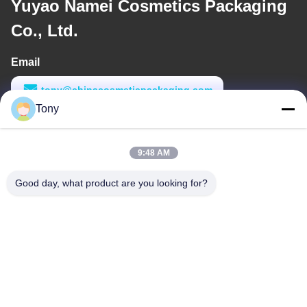
Yuyao Namei Cosmetics Packaging
Co., Ltd.
Email
tony@chinacosmeticpackaging.com
Tony
Thời gian làm việc
8:00-17:00
9:48 AM
Địa chỉ của tôi
Good day, what product are you looking for?
Địa chỉ
No.8 Xiadalu, Nijialu Village, Thị trấn Simen, Thành phố Yuyao,
Ningbo, Trung Quốc
Điện thoại
86--19012893906